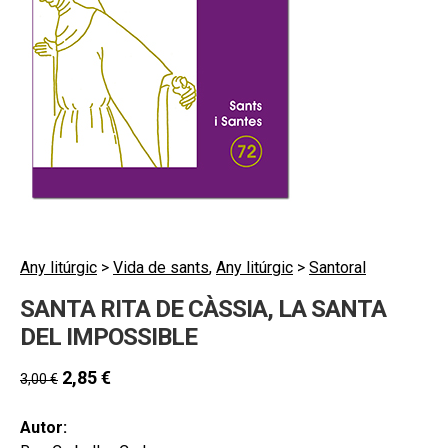
hijo
MI CUENTA
BUSCAR
CAT
ESP
Any litúrgic
>
Vida de sants
,
Any litúrgic
>
Santoral
SANTA RITA DE CÀSSIA, LA SANTA
DEL IMPOSSIBLE
2,85
€
3,00
€
Autor: