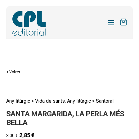
CATÁLOGO
MIS SUSCRIPCIONES
Expandi
REVISTAS
< Volver
el
FORMAS
menú
hijo
Expandi
SOBRE NOSOTROS
el
Any litúrgic
>
Vida de sants
,
Any litúrgic
>
Santoral
Expandi
ACTUALIDAD
menú
SANTA MARGARIDA, LA PERLA MÉS
el
hijo
Expandi
BLOG
menú
BELLA
el
hijo
CONTACTO
menú
2,85
€
3,00
€