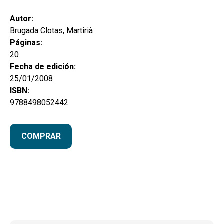
hijo
MI CUENTA
Autor:
BUSCAR
Brugada Clotas, Martirià
Páginas:
CAT
20
Fecha de edición:
ESP
25/01/2008
ISBN:
9788498052442
COMPRAR