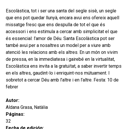
MI CUENTA
Escolàstica, tot i ser una santa del segle sisè, un segle
BUSCAR
que ens pot quedar llunyà, encara avui ens ofereix aquell
missatge fresc que ens despulla de tot el que és
CAT
accessori i ens estimula a cercar amb simplicitat el que
és essencial: l’amor de Déu. Santa Escolàstica pot ser
ESP
també avui per a nosaltres un model per a viure amb
atenció les relacions amb els altres. En un món on vivim
de pressa, en la immediatesa i gairebé en la virtualitat,
Escolàstica ens invita a la gratuïtat, a saber invertir temps
en els altres, gaudint-lo i enriquint-nos mútuament. I
sobretot a cercar Déu amb l’altre i en l’altre. Festa: 10 de
febrer
Autor:
Aldana Grasa, Natàlia
Páginas:
32
Fecha de edición: