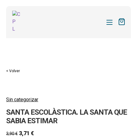
CATÁLOGO
MIS SUSCRIPCIONES
REVISTAS
< Volver
FORMAS
SOBRE NOSOTROS
Sin categorizar
ACTUALIDAD
SANTA ESCOLÀSTICA. LA SANTA QUE
BLOG
SABIA ESTIMAR
CONTACTO
3,71
€
3,90
€