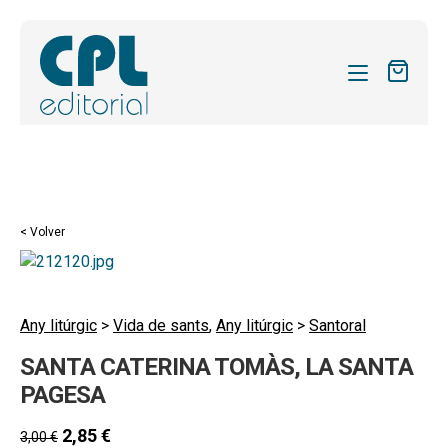
CATÁLOGO
MIS SUSCRIPCIONES
Expandi
REVISTAS
< Volver
el
FORMAS
menú
hijo
Expandi
SOBRE NOSOTROS
el
Any litúrgic
>
Vida de sants
,
Any litúrgic
>
Santoral
Expandi
ACTUALIDAD
menú
SANTA CATERINA TOMÀS, LA SANTA
el
hijo
Expandi
BLOG
menú
PAGESA
el
hijo
CONTACTO
menú
2,85
€
3,00
€