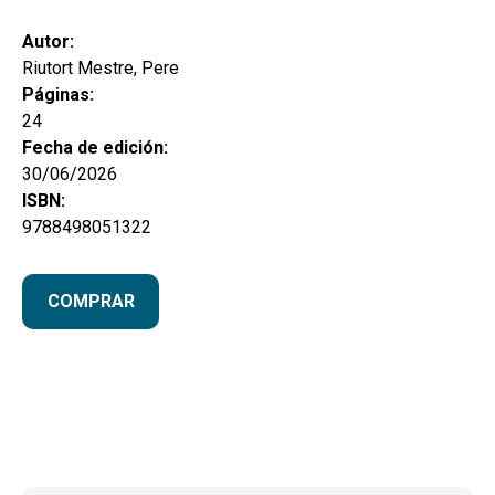
hijo
MI CUENTA
Autor:
BUSCAR
Riutort Mestre, Pere
Páginas:
CAT
24
Fecha de edición:
ESP
30/06/2026
ISBN:
9788498051322
COMPRAR