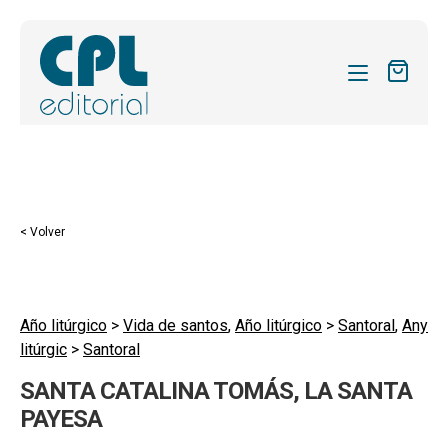
CATÁLOGO
MIS SUSCRIPCIONES
Expandi
REVISTAS
< Volver
el
FORMAS
menú
hijo
Expandi
SOBRE NOSOTROS
el
Año litúrgico
>
Vida de santos
,
Año litúrgico
>
Santoral
,
Any
Expandi
ACTUALIDAD
litúrgic
>
Santoral
menú
el
hijo
Expandi
BLOG
SANTA CATALINA TOMÁS, LA SANTA
menú
el
PAYESA
hijo
CONTACTO
menú