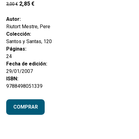
hijo
2,85
€
3,00
€
MI CUENTA
BUSCAR
Autor:
Riutort Mestre, Pere
CAT
Colección:
Santos y Santas, 120
ESP
Páginas:
24
Fecha de edición:
29/01/2007
ISBN:
9788498051339
COMPRAR