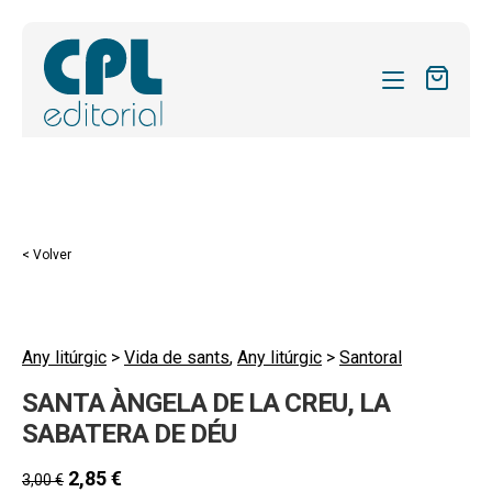
CATÁLOGO
MIS SUSCRIPCIONES
Expandi
REVISTAS
< Volver
el
FORMAS
menú
hijo
Expandi
SOBRE NOSOTROS
el
Any litúrgic
>
Vida de sants
,
Any litúrgic
>
Santoral
Expandi
ACTUALIDAD
menú
SANTA ÀNGELA DE LA CREU, LA
el
hijo
Expandi
BLOG
menú
SABATERA DE DÉU
el
hijo
CONTACTO
menú
2,85
€
3,00
€