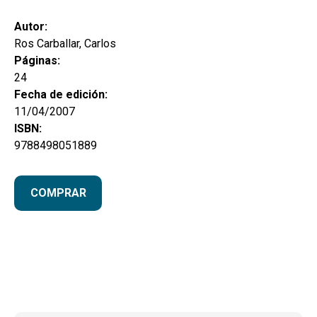
hijo
MI CUENTA
Autor:
BUSCAR
Ros Carballar, Carlos
Páginas:
CAT
24
Fecha de edición:
ESP
11/04/2007
ISBN:
9788498051889
COMPRAR