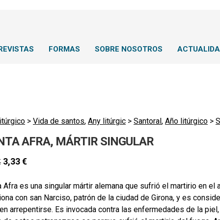
REVISTAS
FORMAS
SOBRE NOSOTROS
ACTUALID
itúrgico
>
Vida de santos
,
Any litúrgic
>
Santoral
,
Año litúrgico
>
S
NTA AFRA, MÁRTIR SINGULAR
3,33
€
€
 Afra es una singular mártir alemana que sufrió el martirio en el a
iona con san Narciso, patrón de la ciudad de Girona, y es consi
en arrepentirse. Es invocada contra las enfermedades de la piel, p