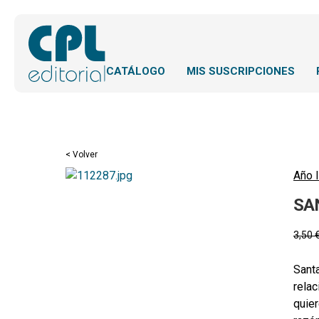
CATÁLOGO
MIS SUSCRIPCIONES
< Volver
Año l
SA
3,50
Santa
relac
quier