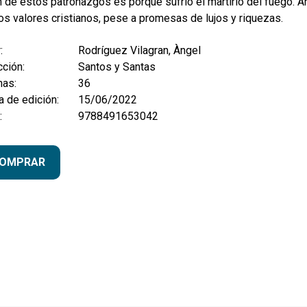
 de estos patronazgos es porque sufrió el martirio del fuego. A
os valores cristianos, pese a promesas de lujos y riquezas.
:
Rodríguez Vilagran, Àngel
ción:
Santos y Santas
nas:
36
 de edición:
15/06/2022
:
9788491653042
OMPRAR