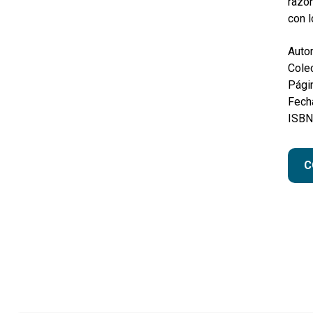
razón
con l
Autor
Colec
Pági
Fecha
ISBN
C