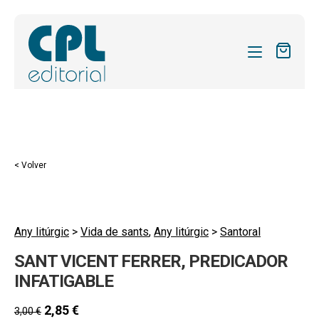
CATÁLOGO
MIS SUSCRIPCIONES
Expandi
REVISTAS
< Volver
el
FORMAS
menú
hijo
Expandi
SOBRE NOSOTROS
el
Any litúrgic
>
Vida de sants
,
Any litúrgic
>
Santoral
Expandi
ACTUALIDAD
menú
SANT VICENT FERRER, PREDICADOR
el
hijo
Expandi
BLOG
menú
INFATIGABLE
el
hijo
CONTACTO
menú
2,85
€
3,00
€