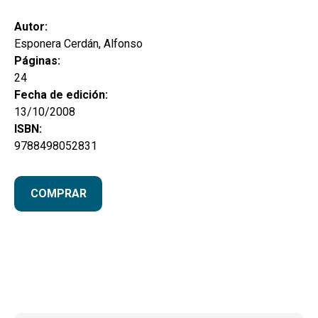
hijo
MI CUENTA
Autor:
BUSCAR
Esponera Cerdán, Alfonso
Páginas:
CAT
24
Fecha de edición:
ESP
13/10/2008
ISBN:
9788498052831
COMPRAR