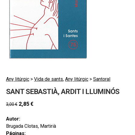
hijo
MI CUENTA
BUSCAR
CAT
ESP
Any litúrgic
>
Vida de sants
,
Any litúrgic
>
Santoral
SANT SEBASTIÀ, ARDIT I LLUMINÓS
2,85
€
3,00
€
Autor:
Brugada Clotas, Martirià
Páginas: