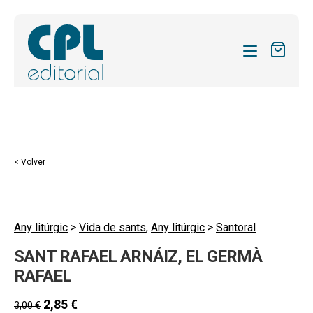
CATÁLOGO
MIS SUSCRIPCIONES
Expandi
REVISTAS
< Volver
el
FORMAS
menú
hijo
Expandi
SOBRE NOSOTROS
el
Any litúrgic
>
Vida de sants
,
Any litúrgic
>
Santoral
Expandi
ACTUALIDAD
menú
SANT RAFAEL ARNÁIZ, EL GERMÀ
el
hijo
Expandi
BLOG
menú
RAFAEL
el
hijo
CONTACTO
menú
2,85
€
3,00
€