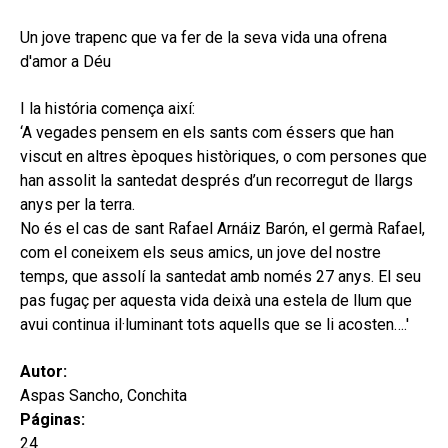
hijo
MI CUENTA
Un jove trapenc que va fer de la seva vida una ofrena
BUSCAR
d'amor a Déu
CAT
I la história comença així:
‘A vegades pensem en els sants com éssers que han
ESP
viscut en altres èpoques històriques, o com persones que
han assolit la santedat després d’un recorregut de llargs
anys per la terra.
No és el cas de sant Rafael Arnáiz Barón, el germà Rafael,
com el coneixem els seus amics, un jove del nostre
temps, que assolí la santedat amb només 27 anys. El seu
pas fugaç per aquesta vida deixà una estela de llum que
avui continua il·luminant tots aquells que se li acosten….'
Autor:
Aspas Sancho, Conchita
Páginas:
24