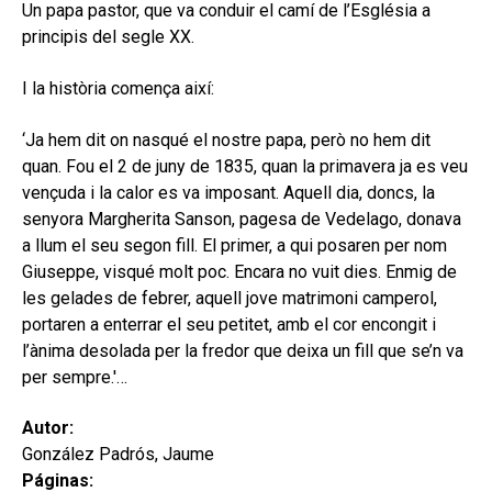
hijo
Un papa pastor, que va conduir el camí de l’Església a
MI CUENTA
principis del segle XX.
BUSCAR
I la història comença així:
CAT
‘Ja hem dit on nasqué el nostre papa, però no hem dit
ESP
quan. Fou el 2 de juny de 1835, quan la primavera ja es veu
vençuda i la calor es va imposant. Aquell dia, doncs, la
senyora Margherita Sanson, pagesa de Vedelago, donava
a llum el seu segon fill. El primer, a qui posaren per nom
Giuseppe, visqué molt poc. Encara no vuit dies. Enmig de
les gelades de febrer, aquell jove matrimoni camperol,
portaren a enterrar el seu petitet, amb el cor encongit i
l’ànima desolada per la fredor que deixa un fill que se’n va
per sempre.'…
Autor:
González Padrós, Jaume
Páginas: