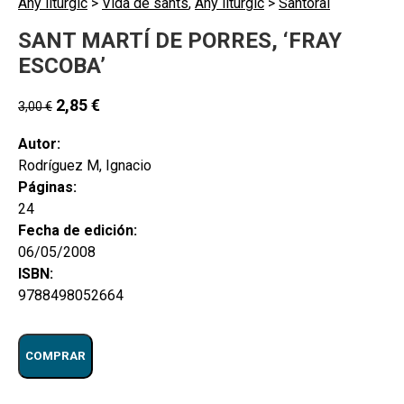
Any litúrgic
>
Vida de sants
,
Any litúrgic
>
Santoral
SANT MARTÍ DE PORRES, ‘FRAY
ESCOBA’
2,85
€
3,00
€
Autor:
Rodríguez M, Ignacio
Páginas:
24
Fecha de edición:
06/05/2008
ISBN:
9788498052664
COMPRAR