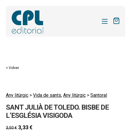
CATÁLOGO
MIS SUSCRIPCIONES
Expandi
REVISTAS
< Volver
el
FORMAS
menú
hijo
Expandi
SOBRE NOSOTROS
el
Any litúrgic
>
Vida de sants
,
Any litúrgic
>
Santoral
Expandi
ACTUALIDAD
menú
SANT JULIÀ DE TOLEDO. BISBE DE
el
hijo
Expandi
BLOG
menú
L’ESGLÉSIA VISIGODA
el
hijo
CONTACTO
menú
3,33
€
3,50
€