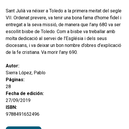
hijo
MI CUENTA
Sant Julià va néixer a Toledo a la primera meitat del segle
BUSCAR
VII. Ordenat prevere, va tenir una bona fama d’home fidel i
entregat a la seva missió, de manera que l’any 680 va ser
CAT
escollit bisbe de Toledo. Com a bisbe va treballar amb
molta dedicació al servei de l’Església i dels seus
ESP
diocesans, i va deixar un bon nombre d’obres d’explicació
de la fe cristiana. Va morir l’any 690.
Autor:
Sierra López, Pablo
Páginas:
28
Fecha de edición:
27/09/2019
ISBN:
9788491652496