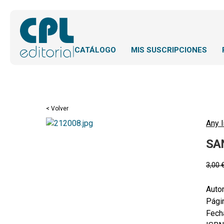
CATÁLOGO
MIS SUSCRIPCIONES
< Volver
Any l
SA
3,00
Autor
Pági
Fecha