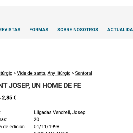
REVISTAS
FORMAS
SOBRE NOSOTROS
ACTUALID
itúrgic
>
Vida de sants
,
Any litúrgic
>
Santoral
NT JOSEP, UN HOME DE FE
2,85
€
€
:
Lligadas Vendrell, Josep
nas:
20
 de edición:
01/11/1998