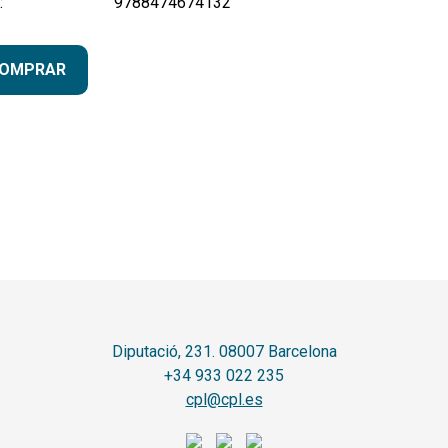
:
9788474674132
OMPRAR
Diputació, 231. 08007 Barcelona
+34 933 022 235
cpl@cpl.es