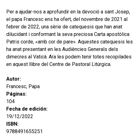
hijo
MI CUENTA
Per a ajudar-nos a aprofundir en la devoció a sant Josep,
BUSCAR
el papa Francesc ens ha ofert, del novembre de 2021 al
febrer de 2022, una sèrie de catequesis que han anat
CAT
dilucidant i conformant la seva preciosa Carta apostòlica
Patris corde, «amb cor de pare». Aquestes catequesis les
ESP
ha anat presentant en les Audiències Generals dels
dimecres al Vaticà. Ara les podem tenir totes recopilades
en aquest llibre del Centre de Pastoral Litúrgica.
Autor:
Francesc, Papa
Páginas:
104
Fecha de edición:
19/12/2022
ISBN:
9788491655251