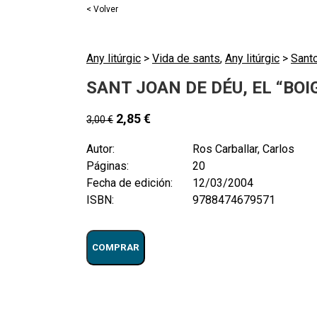
< Volver
Any litúrgic
>
Vida de sants
,
Any litúrgic
>
Santo
SANT JOAN DE DÉU, EL “BO
2,85
€
3,00
€
Autor:
Ros Carballar, Carlos
Páginas:
20
Fecha de edición:
12/03/2004
ISBN:
9788474679571
COMPRAR