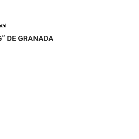
ral
IG” DE GRANADA