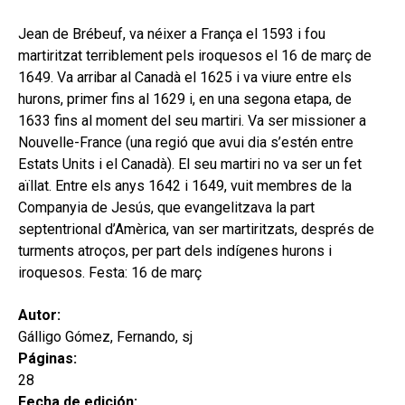
hijo
MI CUENTA
Jean de Brébeuf, va néixer a França el 1593 i fou
BUSCAR
martiritzat terriblement pels iroquesos el 16 de març de
1649. Va arribar al Canadà el 1625 i va viure entre els
CAT
hurons, primer fins al 1629 i, en una segona etapa, de
1633 fins al moment del seu martiri. Va ser missioner a
ESP
Nouvelle-France (una regió que avui dia s’estén entre
Estats Units i el Canadà). El seu martiri no va ser un fet
aïllat. Entre els anys 1642 i 1649, vuit membres de la
Companyia de Jesús, que evangelitzava la part
septentrional d’Amèrica, van ser martiritzats, després de
turments atroços, per part dels indígenes hurons i
iroquesos. Festa: 16 de març
Autor:
Gálligo Gómez, Fernando, sj
Páginas:
28
Fecha de edición: