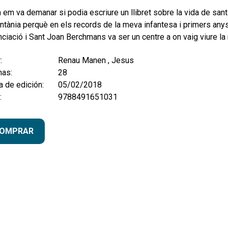
 em va demanar si podia escriure un llibret sobre la vida de san
tània perquè en els records de la meva infantesa i primers anys
nciació i Sant Joan Berchmans va ser un centre a on vaig viure la mi
:
Renau Manen , Jesus
nas:
28
 de edición:
05/02/2018
:
9788491651031
OMPRAR