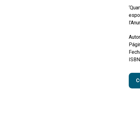
‘Quan
espon
l’Anu
Autor
Pági
Fecha
ISBN
C