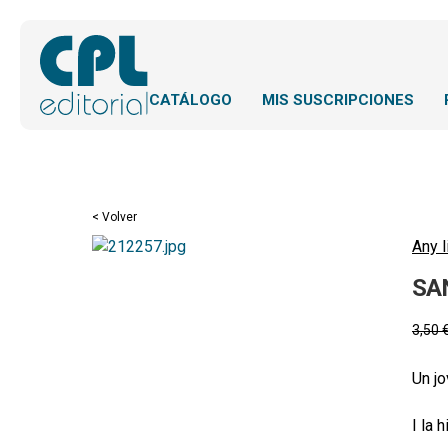
CATÁLOGO
MIS SUSCRIPCIONES
< Volver
Any l
SA
3,50
Un jo
I la 