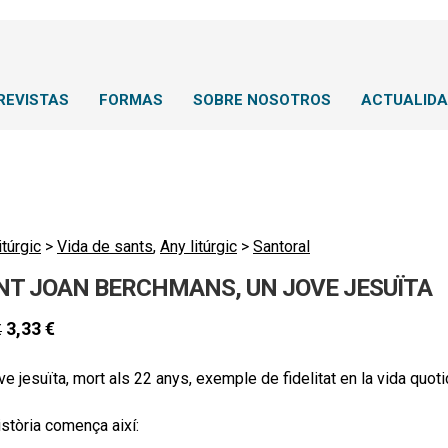
REVISTAS
FORMAS
SOBRE NOSOTROS
ACTUALID
itúrgic
>
Vida de sants
,
Any litúrgic
>
Santoral
NT JOAN BERCHMANS, UN JOVE JESUÏTA
3,33
€
€
ve jesuïta, mort als 22 anys, exemple de fidelitat en la vida quoti
història comença així: