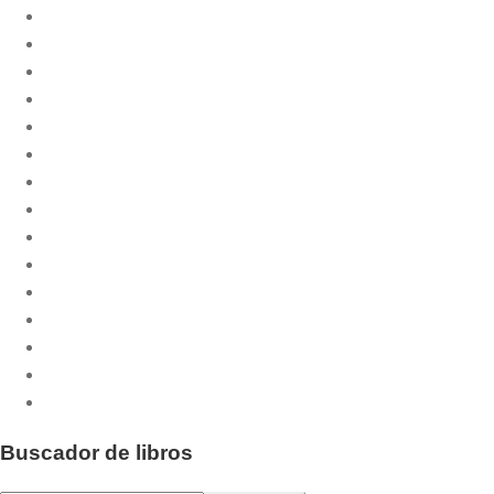
Biblioteca Litúrgica
Celebrar
CPL Libri
Cuadernos Phase
Culmen et Fons
Culmen et Fons - Minor
Dossiers CPL
Emaús
Emaús Maior
Liturgia Básica
Otras publicaciones
Pastoral.doc
Publicaciones musicales
Santos y Santas
Serie Fiesta
Buscador de libros