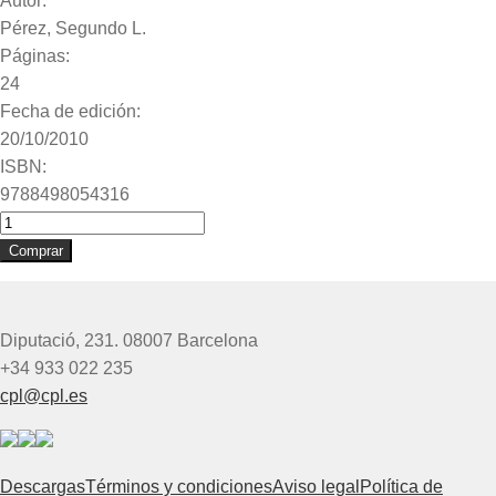
Autor:
Pérez, Segundo L.
Páginas:
24
Fecha de edición:
20/10/2010
ISBN:
9788498054316
Sant
Froilà,
Comprar
a
Lugo
i
Diputació, 231. 08007 Barcelona
a
+34 933 022 235
Lleó
cpl@cpl.es
cantidad
Descargas
Términos y condiciones
Aviso legal
Política de