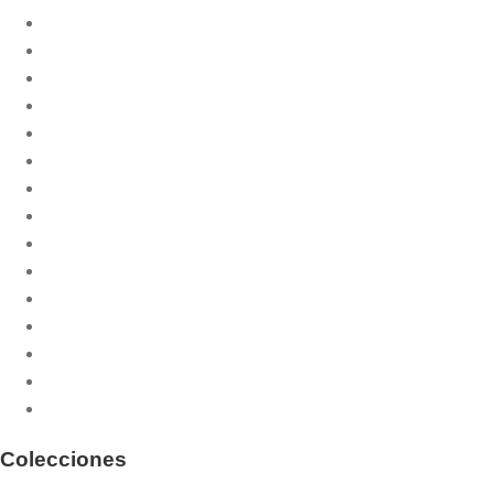
Biblia
Catequesis litúrgica
Celebración de la misa
Cristiandad
Documentación
Espiritualidad
Ética
Filosofía
Historia de la liturgia
Humanidad
Liturgia de las Horas
Liturgia y teología
Oración
Religiosidad popular
Sacramentos
Colecciones