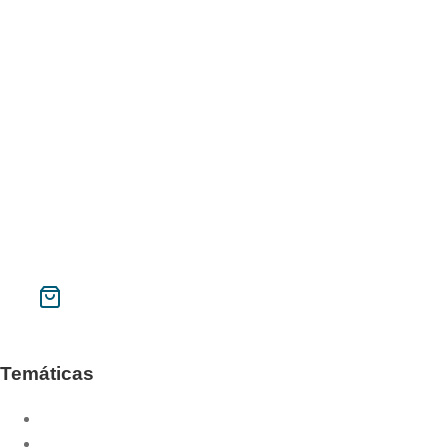
Galilea.153 Material
Memorial Pere Tena
Año santo de la misericordia
Instituto Superior de Liturgia de Barcelona
Galilea 153
Phase
Contacto
Mi cuenta
Buscar
CAT
ESP
Temáticas
Año litúrgico
Año sacerdotal