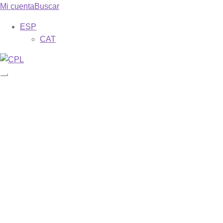
Mi cuenta
Buscar
ESP
CAT
Catálogo
Mis suscripciones
Revistas
Phase
Misa dominical
Galilea. 153
Descargar ejemplares gratuitos
Formas
Sobre nosotros
Bienvenida
Una breve historia de los cerca de 70 años de vida