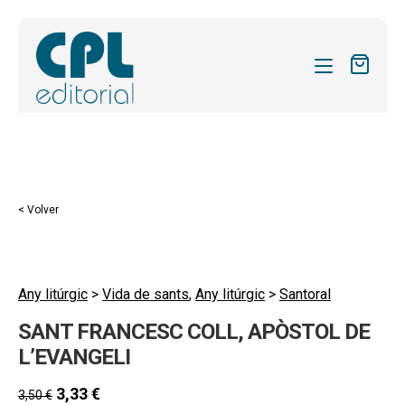
CATÁLOGO
MIS SUSCRIPCIONES
Expandi
REVISTAS
< Volver
el
FORMAS
menú
hijo
Expandi
SOBRE NOSOTROS
el
Any litúrgic
>
Vida de sants
,
Any litúrgic
>
Santoral
Expandi
ACTUALIDAD
menú
SANT FRANCESC COLL, APÒSTOL DE
el
hijo
Expandi
BLOG
menú
L’EVANGELI
el
hijo
CONTACTO
menú
3,33
€
3,50
€