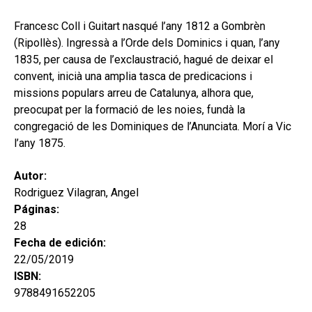
hijo
MI CUENTA
Francesc Coll i Guitart nasqué l’any 1812 a Gombrèn
BUSCAR
(Ripollès). Ingressà a l’Orde dels Dominics i quan, l’any
1835, per causa de l’exclaustració, hagué de deixar el
CAT
convent, inicià una amplia tasca de predicacions i
missions populars arreu de Catalunya, alhora que,
ESP
preocupat per la formació de les noies, fundà la
congregació de les Dominiques de l’Anunciata. Morí a Vic
l’any 1875.
Autor:
Rodriguez Vilagran, Angel
Páginas:
28
Fecha de edición:
22/05/2019
ISBN:
9788491652205