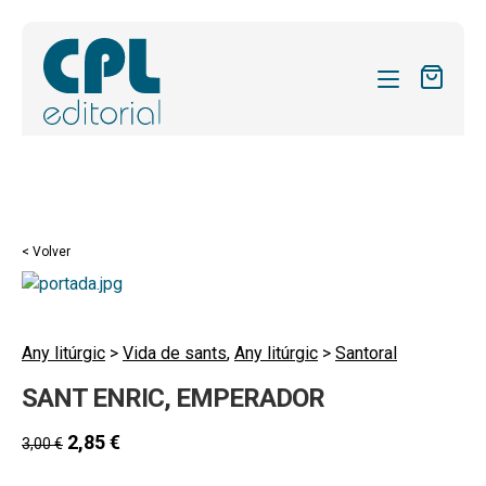
CATÁLOGO
MIS SUSCRIPCIONES
Expandi
REVISTAS
< Volver
el
FORMAS
menú
hijo
Expandi
SOBRE NOSOTROS
el
Any litúrgic
>
Vida de sants
,
Any litúrgic
>
Santoral
Expandi
ACTUALIDAD
menú
SANT ENRIC, EMPERADOR
el
hijo
Expandi
BLOG
menú
el
2,85
€
3,00
€
hijo
CONTACTO
menú