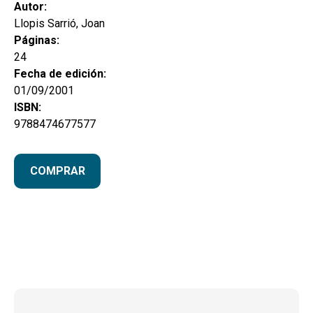
hijo
Autor:
MI CUENTA
Llopis Sarrió, Joan
BUSCAR
Páginas:
24
CAT
Fecha de edición:
01/09/2001
ESP
ISBN:
9788474677577
COMPRAR