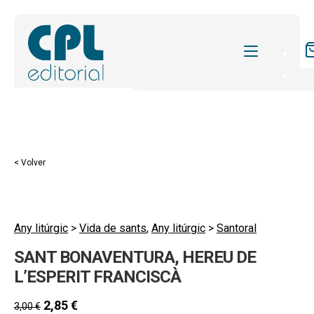
CATÁLOGO
MIS SUSCRIPCIONES
REVISTAS
< Volver
FORMAS
SOBRE NOSOTROS
Any litúrgic
>
Vida de sants
,
Any litúrgic
>
Santoral
ACTUALIDAD
SANT BONAVENTURA, HEREU DE
BLOG
L’ESPERIT FRANCISCÀ
CONTACTO
2,85
€
3,00
€