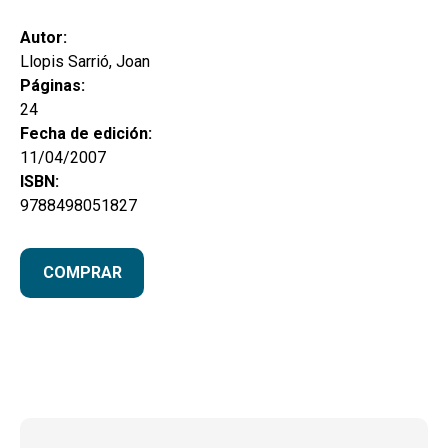
MI CUENTA
Autor:
BUSCAR
Llopis Sarrió, Joan
Páginas:
CAT
24
Fecha de edición:
ESP
11/04/2007
ISBN:
9788498051827
COMPRAR