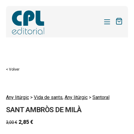
CATÁLOGO
MIS SUSCRIPCIONES
Expandi
REVISTAS
< Volver
el
FORMAS
menú
hijo
Expandi
SOBRE NOSOTROS
el
Any litúrgic
>
Vida de sants
,
Any litúrgic
>
Santoral
Expandi
ACTUALIDAD
menú
SANT AMBRÒS DE MILÀ
el
hijo
Expandi
BLOG
menú
el
2,85
€
3,00
€
hijo
CONTACTO
menú