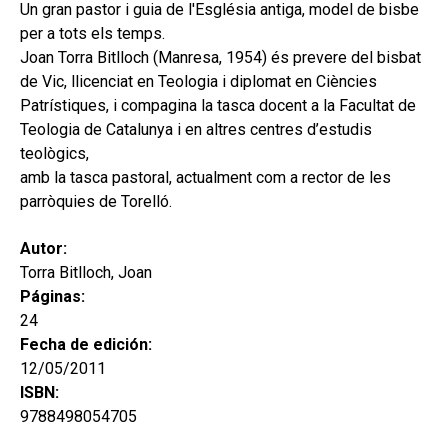
hijo
Un gran pastor i guia de l'Església antiga, model de bisbe
MI CUENTA
per a tots els temps.
BUSCAR
Joan Torra Bitlloch (Manresa, 1954) és prevere del bisbat
de Vic, llicenciat en Teologia i diplomat en Ciències
CAT
Patrístiques, i compagina la tasca docent a la Facultat de
Teologia de Catalunya i en altres centres d’estudis
ESP
teològics,
amb la tasca pastoral, actualment com a rector de les
parròquies de Torelló.
Autor:
Torra Bitlloch, Joan
Páginas:
24
Fecha de edición:
12/05/2011
ISBN:
9788498054705