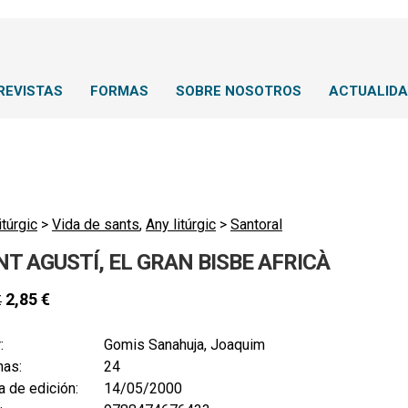
REVISTAS
FORMAS
SOBRE NOSOTROS
ACTUALID
itúrgic
>
Vida de sants
,
Any litúrgic
>
Santoral
NT AGUSTÍ, EL GRAN BISBE AFRICÀ
2,85
€
€
:
Gomis Sanahuja, Joaquim
nas:
24
 de edición:
14/05/2000