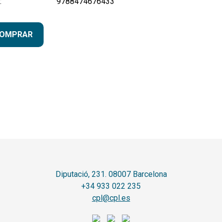
:
9788474676433
OMPRAR
Diputació, 231. 08007 Barcelona
+34 933 022 235
cpl@cpl.es