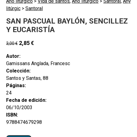
Año litúrgico
>
Vida de santos
,
Año litúrgico
>
Santoral
,
Any
litúrgic
>
Santoral
SAN PASCUAL BAYLÓN, SENCILLEZ
Y EUCARISTÍA
2,85
€
3,00
€
Autor:
Gamissans Anglada, Francesc
Colección:
Santos y Santas, 88
Páginas:
24
Fecha de edición:
06/10/2003
ISBN:
9788474679298