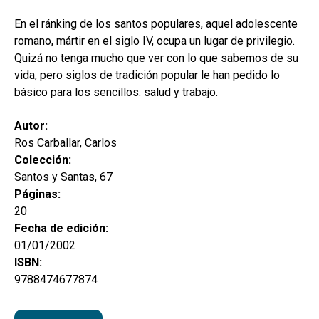
hijo
MI CUENTA
En el ránking de los santos populares, aquel adolescente
BUSCAR
romano, mártir en el siglo IV, ocupa un lugar de privilegio.
Quizá no tenga mucho que ver con lo que sabemos de su
CAT
vida, pero siglos de tradición popular le han pedido lo
básico para los sencillos: salud y trabajo.
ESP
Autor:
Ros Carballar, Carlos
Colección:
Santos y Santas, 67
Páginas:
20
Fecha de edición:
01/01/2002
ISBN:
9788474677874