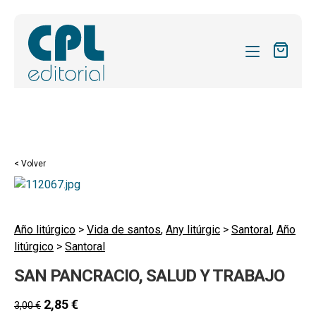
CATÁLOGO
MIS SUSCRIPCIONES
Expandi
REVISTAS
< Volver
el
FORMAS
menú
hijo
Expandi
SOBRE NOSOTROS
el
Año litúrgico
>
Vida de santos
,
Any litúrgic
>
Santoral
,
Año
Expandi
ACTUALIDAD
litúrgico
>
Santoral
menú
el
hijo
Expandi
BLOG
SAN PANCRACIO, SALUD Y TRABAJO
menú
el
hijo
CONTACTO
menú
2,85
€
3,00
€