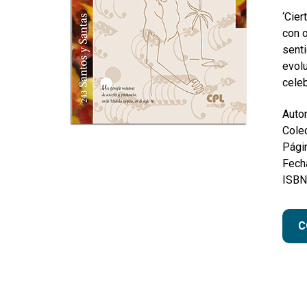
‘Cier
con o
senti
evolu
celeb
Autor
Colec
Pági
Fecha
ISBN
C