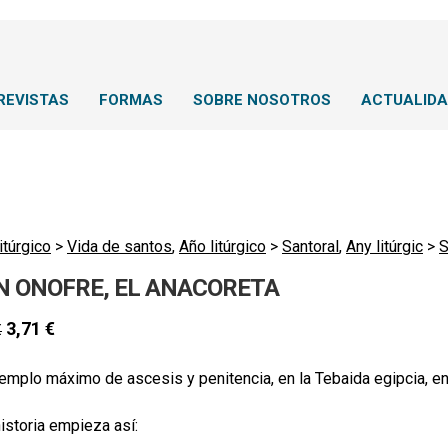
REVISTAS
FORMAS
SOBRE NOSOTROS
ACTUALID
itúrgico
>
Vida de santos
,
Año litúrgico
>
Santoral
,
Any litúrgic
>
S
N ONOFRE, EL ANACORETA
3,71
€
€
emplo máximo de ascesis y penitencia, en la Tebaida egipcia, en 
historia empieza así: