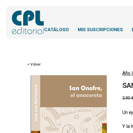
CATÁLOGO
MIS SUSCRIPCIONES
< Volver
Año l
SA
3,90
Un ej
Y la 