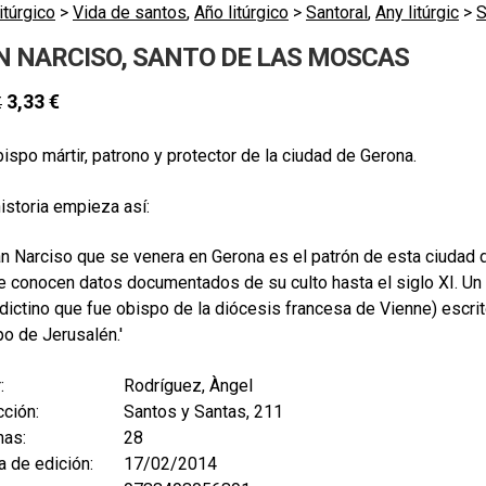
itúrgico
>
Vida de santos
,
Año litúrgico
>
Santoral
,
Any litúrgic
>
S
N NARCISO, SANTO DE LAS MOSCAS
3,33
€
€
ispo mártir, patrono y protector de la ciudad de Gerona.
historia empieza así:
an Narciso que se venera en Gerona es el patrón de esta ciudad
e conocen datos documentados de su culto hasta el siglo XI. Un
ictino que fue obispo de la diócesis francesa de Vienne) escrit
o de Jerusalén.'
:
Rodríguez, Àngel
ción:
Santos y Santas, 211
nas:
28
 de edición:
17/02/2014