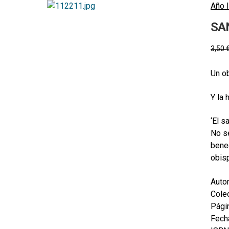
Año l
SA
3,50
Un ob
Y la 
‘El s
No s
bened
obisp
Autor
Colec
Pági
Fecha