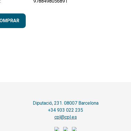
:
9788498056891
OMPRAR
Diputació, 231. 08007 Barcelona
+34 933 022 235
cpl@cpl.es