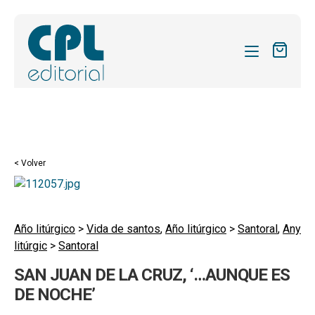
CATÁLOGO
MIS SUSCRIPCIONES
Expandi
REVISTAS
< Volver
el
FORMAS
menú
hijo
Expandi
SOBRE NOSOTROS
el
Año litúrgico
>
Vida de santos
,
Año litúrgico
>
Santoral
,
Any
Expandi
ACTUALIDAD
litúrgic
>
Santoral
menú
el
hijo
Expandi
BLOG
SAN JUAN DE LA CRUZ, ‘…AUNQUE ES
menú
el
DE NOCHE’
hijo
CONTACTO
menú