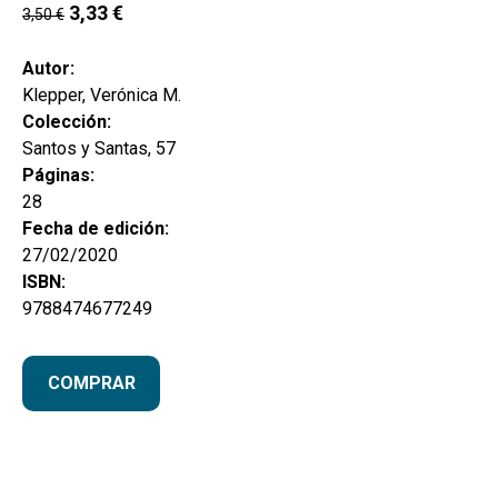
hijo
3,33
€
3,50
€
MI CUENTA
BUSCAR
Autor:
Klepper, Verónica M.
CAT
Colección:
Santos y Santas, 57
ESP
Páginas:
28
Fecha de edición:
27/02/2020
ISBN:
9788474677249
COMPRAR