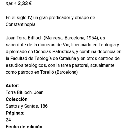
hijo
3,33
€
3,50
€
MI CUENTA
BUSCAR
En el siglo IV, un gran predicador y obispo de
Constantinopla.
CAT
Joan Torra Bitlloch (Manresa, Barcelona, 1954), es
ESP
sacerdote de la diócesis de Vic, licenciado en Teología y
diplomado en Ciencias Patrísticas, y combina docencia en
la Facultad de Teología de Cataluña y en otros centros de
estudios teológicos, con la tarea pastoral, actualmente
como párroco en Torelló (Barcelona).
Autor:
Torra Bitlloch, Joan
Colección:
Santos y Santas, 186
Páginas:
24
Fecha de edición: