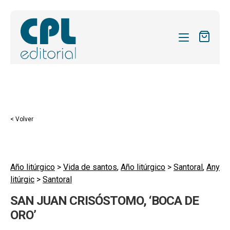
CATÁLOGO
MIS SUSCRIPCIONES
Expandi
REVISTAS
< Volver
el
FORMAS
menú
hijo
Expandi
SOBRE NOSOTROS
el
Año litúrgico
>
Vida de santos
,
Año litúrgico
>
Santoral
,
Any
Expandi
ACTUALIDAD
litúrgic
>
Santoral
menú
el
hijo
Expandi
BLOG
SAN JUAN CRISÓSTOMO, ‘BOCA DE
menú
el
ORO’
hijo
CONTACTO
menú