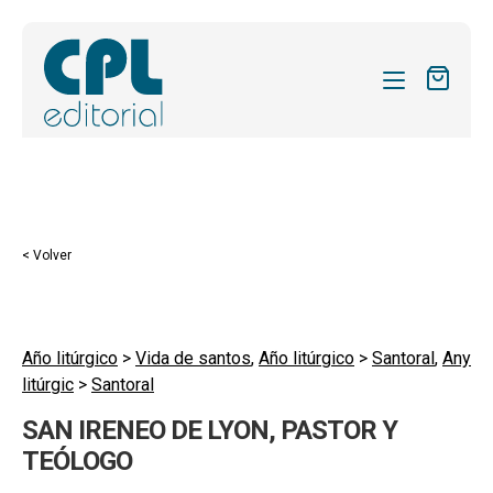
CATÁLOGO
MIS SUSCRIPCIONES
Expandi
REVISTAS
< Volver
el
FORMAS
menú
hijo
Expandi
SOBRE NOSOTROS
el
Año litúrgico
>
Vida de santos
,
Año litúrgico
>
Santoral
,
Any
Expandi
ACTUALIDAD
litúrgic
>
Santoral
menú
el
hijo
Expandi
BLOG
SAN IRENEO DE LYON, PASTOR Y
menú
el
TEÓLOGO
hijo
CONTACTO
menú