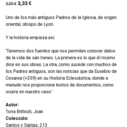
hijo
3,33
€
3,50
€
MI CUENTA
BUSCAR
Uno de los más antiguos Padres de la Iglesia, de origen
oriental, obispo de Lyon.
CAT
Y la historia empieza así:
ESP
‘Tenemos dos fuentes que nos permiten conocer datos
de la vida de san Ireneo. La primera es lo que él mismo
dice en sus obras. La otra, como sucede con muchos de
los Padres antiguos, son las noticias que da Eusebio de
Cesarea (+339) en su Historia Eclesiástica, donde a
menudo nos proporciona textos de documentos, como
ocurre en nuestro caso.'
Autor:
Torra Bitlloch, Joan
Colección:
Santos y Santas, 213