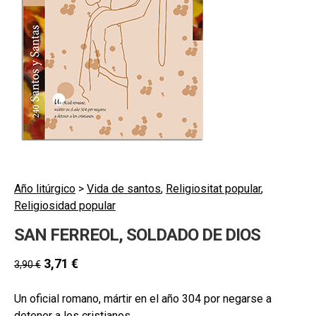
hijo
MI CUENTA
BUSCAR
CAT
ESP
Año litúrgico
>
Vida de santos
,
Religiositat popular
,
Religiosidad popular
SAN FERREOL, SOLDADO DE DIOS
3,71
€
3,90
€
Un oficial romano, mártir en el año 304 por negarse a
detener a los cristianos.