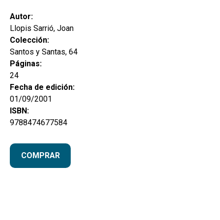
hijo
MI CUENTA
Autor:
BUSCAR
Llopis Sarrió, Joan
Colección:
CAT
Santos y Santas, 64
Páginas:
ESP
24
Fecha de edición:
01/09/2001
ISBN:
9788474677584
COMPRAR