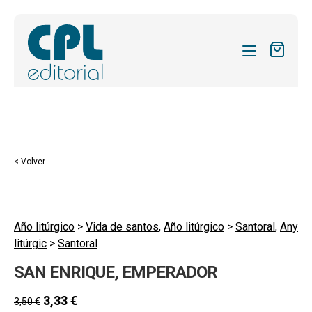
CATÁLOGO
MIS SUSCRIPCIONES
Expandi
REVISTAS
< Volver
el
FORMAS
menú
hijo
Expandi
SOBRE NOSOTROS
el
Año litúrgico
>
Vida de santos
,
Año litúrgico
>
Santoral
,
Any
Expandi
ACTUALIDAD
litúrgic
>
Santoral
menú
el
hijo
Expandi
BLOG
SAN ENRIQUE, EMPERADOR
menú
el
hijo
CONTACTO
menú
3,33
€
3,50
€