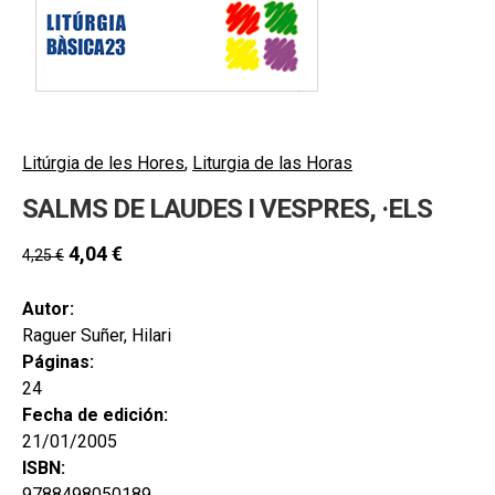
hijo
MI CUENTA
BUSCAR
CAT
ESP
Litúrgia de les Hores
,
Liturgia de las Horas
SALMS DE LAUDES I VESPRES, ·ELS
4,04
€
4,25
€
Autor:
Raguer Suñer, Hilari
Páginas:
24
Fecha de edición:
21/01/2005
ISBN:
9788498050189