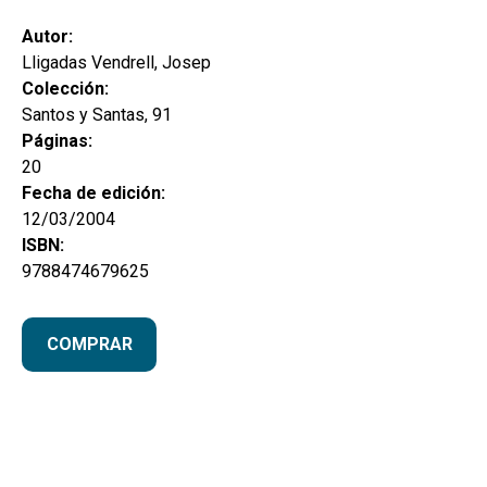
hijo
MI CUENTA
Autor:
BUSCAR
Lligadas Vendrell, Josep
Colección:
CAT
Santos y Santas, 91
Páginas:
ESP
20
Fecha de edición:
12/03/2004
ISBN:
9788474679625
COMPRAR