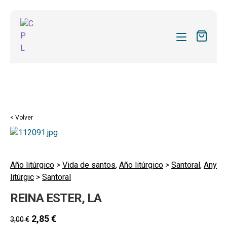
CATÁLOGO
MIS SUSCRIPCIONES
Expandi
REVISTAS
< Volver
el
FORMAS
menú
hijo
Expandi
SOBRE NOSOTROS
el
Año litúrgico
>
Vida de santos
,
Año litúrgico
>
Santoral
,
Any
Expandi
ACTUALIDAD
litúrgic
>
Santoral
menú
el
hijo
Expandi
BLOG
REINA ESTER, LA
menú
el
hijo
CONTACTO
menú
2,85
€
3,00
€