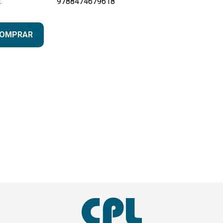
:
9788474679618
OMPRAR