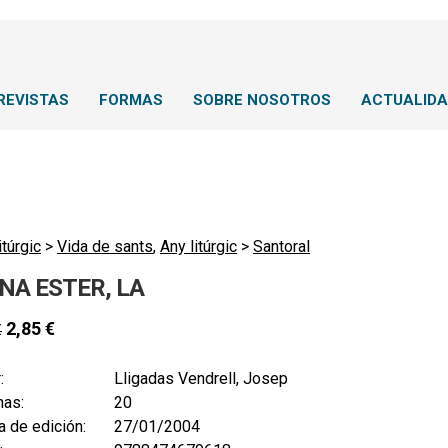
REVISTAS
FORMAS
SOBRE NOSOTROS
ACTUALID
itúrgic
>
Vida de sants
,
Any litúrgic
>
Santoral
NA ESTER, LA
2,85
€
€
:
Lligadas Vendrell, Josep
nas:
20
 de edición:
27/01/2004