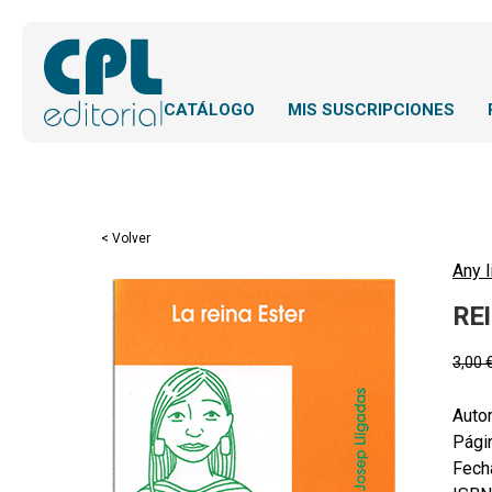
CATÁLOGO
MIS SUSCRIPCIONES
< Volver
Any l
REI
3,00
Autor
Pági
Fecha