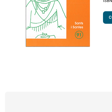
ISBN
C