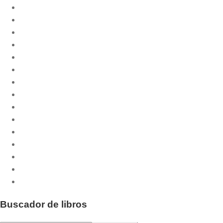
Biblioteca Litúrgica
Celebrar
CPL Libri
Cuadernos Phase
Culmen et Fons
Culmen et Fons - Minor
Dossiers CPL
Emaús
Emaús Maior
Liturgia Básica
Otras publicaciones
Pastoral.doc
Publicaciones musicales
Santos y Santas
Serie Fiesta
Buscador de libros