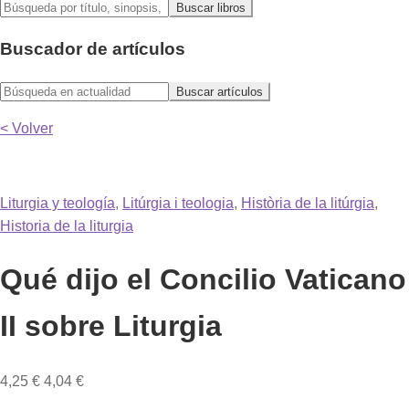
Buscador de artículos
< Volver
Liturgia y teología
,
Litúrgia i teologia
,
Història de la litúrgia
,
Historia de la liturgia
Qué dijo el Concilio Vaticano
II sobre Liturgia
4,25
€
4,04
€