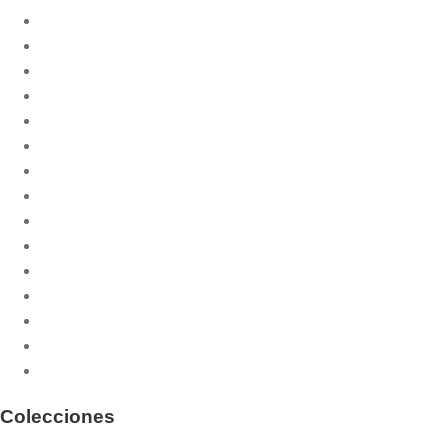
Biblia
Catequesis litúrgica
Celebración de la misa
Cristiandad
Documentación
Espiritualidad
Ética
Filosofía
Historia de la liturgia
Humanidad
Liturgia de las Horas
Liturgia y teología
Oración
Religiosidad popular
Sacramentos
Colecciones