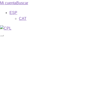
Mi cuenta
Buscar
ESP
CAT
Catálogo
Mis suscripciones
Revistas
Phase
Misa dominical
Galilea. 153
Descargar ejemplares gratuitos
Formas
Sobre nosotros
Bienvenida
Una breve historia de los cerca de 70 años de vida