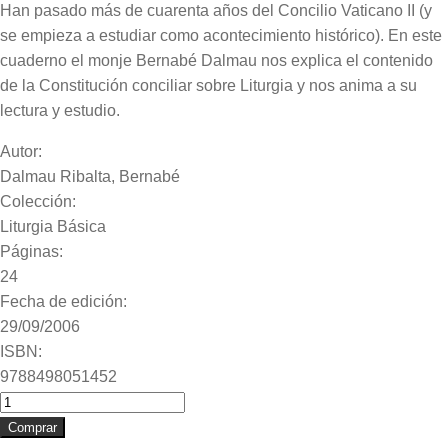
Han pasado más de cuarenta años del Concilio Vaticano II (y
se empieza a estudiar como acontecimiento histórico). En este
cuaderno el monje Bernabé Dalmau nos explica el contenido
de la Constitución conciliar sobre Liturgia y nos anima a su
lectura y estudio.
Autor:
Dalmau Ribalta, Bernabé
Colección:
Liturgia Básica
Páginas:
24
Fecha de edición:
29/09/2006
ISBN:
9788498051452
Qué
dijo
Comprar