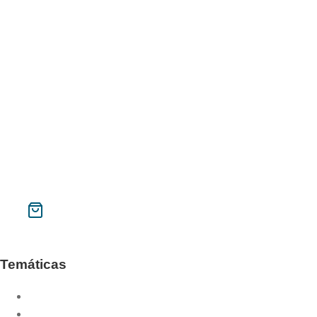
Galilea.153 Material
Memorial Pere Tena
Año santo de la misericordia
Instituto Superior de Liturgia de Barcelona
Galilea 153
Phase
Contacto
Mi cuenta
Buscar
CAT
ESP
Temáticas
Año litúrgico
Año sacerdotal