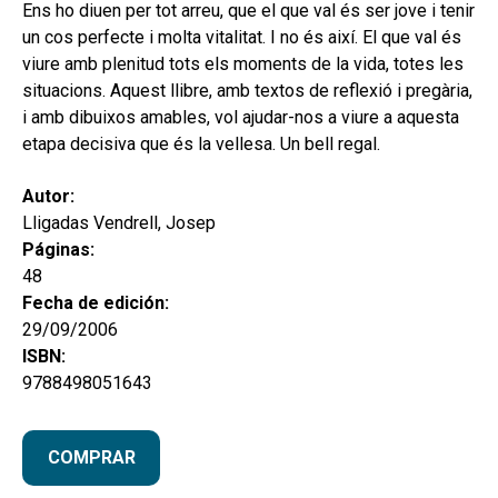
hijo
Ens ho diuen per tot arreu, que el que val és ser jove i tenir
MI CUENTA
un cos perfecte i molta vitalitat. I no és així. El que val és
BUSCAR
viure amb plenitud tots els moments de la vida, totes les
situacions. Aquest llibre, amb textos de reflexió i pregària,
CAT
i amb dibuixos amables, vol ajudar-nos a viure a aquesta
etapa decisiva que és la vellesa. Un bell regal.
ESP
Autor:
Lligadas Vendrell, Josep
Páginas:
48
Fecha de edición:
29/09/2006
ISBN:
9788498051643
COMPRAR