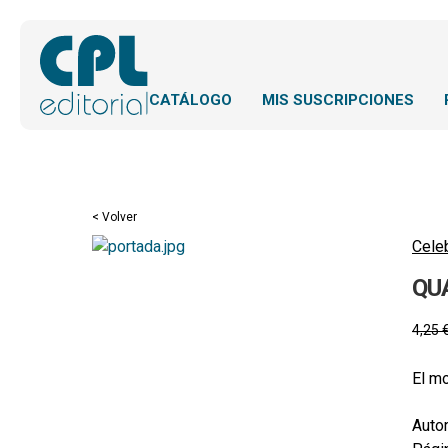
CATÁLOGO
MIS SUSCRIPCIONES
< Volver
Cele
QU
4,25
El mo
Autor