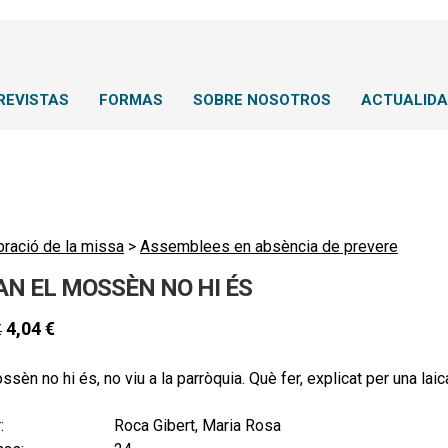
REVISTAS
FORMAS
SOBRE NOSOTROS
ACTUALID
bració de la missa
>
Assemblees en absència de prevere
AN EL MOSSÈN NO HI ÉS
4,04
€
€
ssèn no hi és, no viu a la parròquia. Què fer, explicat per una lai
:
Roca Gibert, Maria Rosa