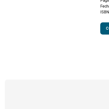
Pági
Fecha
ISBN
C