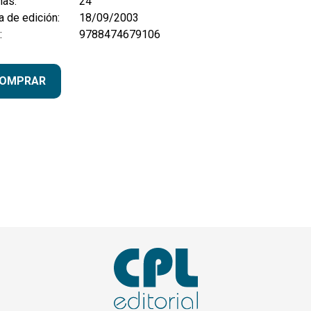
nas:
24
 de edición:
18/09/2003
:
9788474679106
OMPRAR