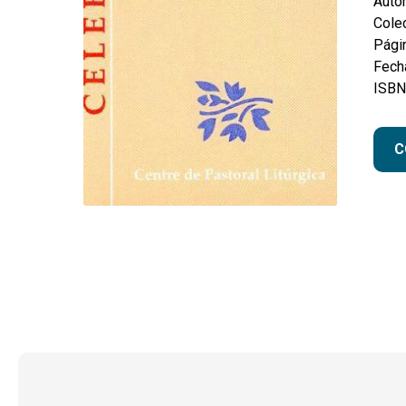
Autor
Colec
Pági
Fecha
ISBN
C