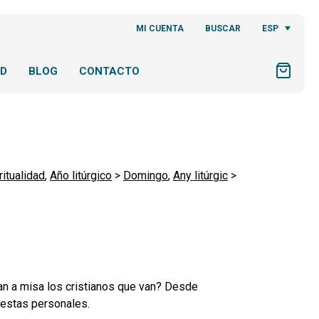
ESP
MI CUENTA
BUSCAR
AD
BLOG
CONTACTO
ritualidad
,
Año litúrgico
>
Domingo
,
Any litúrgic
>
an a misa los cristianos que van? Desde
uestas personales.