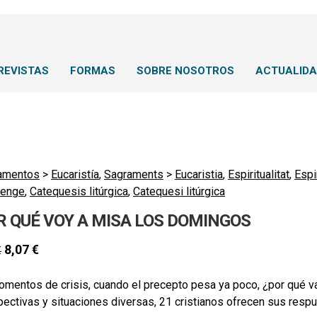
REVISTAS
FORMAS
SOBRE NOSOTROS
ACTUALID
amentos
>
Eucaristía
,
Sagraments
>
Eucaristia
,
Espiritualitat
,
Espi
enge
,
Catequesis litúrgica
,
Catequesi litúrgica
R QUÉ VOY A MISA LOS DOMINGOS
8,07
€
€
omentos de crisis, cuando el precepto pesa ya poco, ¿por qué v
ectivas y situaciones diversas, 21 cristianos ofrecen sus resp