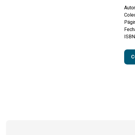
Autor
Colec
Pági
Fecha
ISBN
C