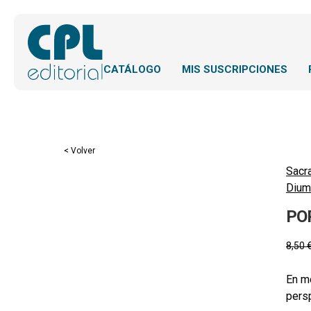
CATÁLOGO
MIS SUSCRIPCIONES
< Volver
Sacr
Dium
PO
8,50
En m
persp