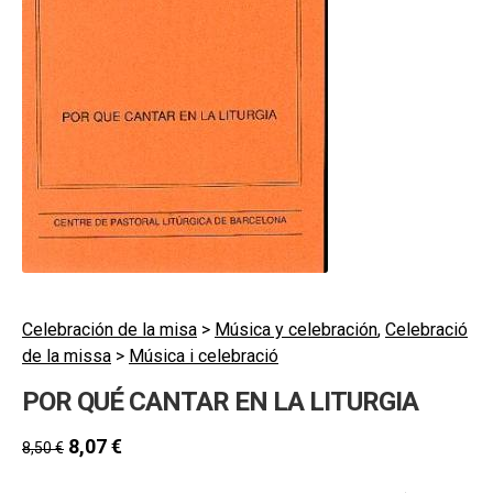
hijo
MI CUENTA
BUSCAR
CAT
ESP
Celebración de la misa
>
Música y celebración
,
Celebració
de la missa
>
Música i celebració
POR QUÉ CANTAR EN LA LITURGIA
8,07
€
8,50
€