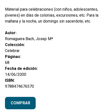
hijo
MI CUENTA
Material para celebraciones (con niños, adolescentes,
BUSCAR
jóvenes) en días de colonias, excursiones, etc. Para la
mañana y la noche, un domingo sin sacerdote, etc.
CAT
Autor:
ESP
Romaguera Bach, Josep Mª
Colección:
Celebrar
Páginas:
68
Fecha de edición:
14/06/2000
ISBN:
9788474676570
COMPRAR