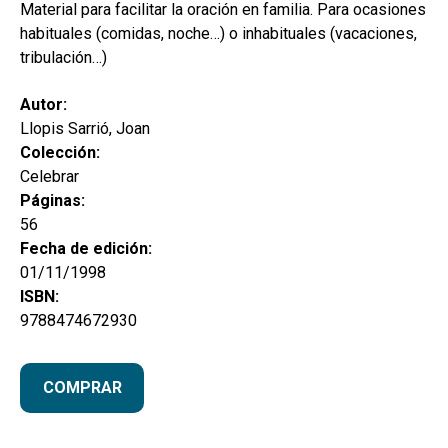
hijo
Material para facilitar la oración en familia. Para ocasiones
MI CUENTA
habituales (comidas, noche…) o inhabituales (vacaciones,
BUSCAR
tribulación…)
CAT
Autor:
Llopis Sarrió, Joan
ESP
Colección:
Celebrar
Páginas:
56
Fecha de edición:
01/11/1998
ISBN:
9788474672930
COMPRAR