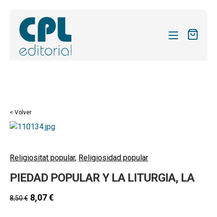
CATÁLOGO
MIS SUSCRIPCIONES
Expandi
REVISTAS
< Volver
el
FORMAS
menú
hijo
Expandi
SOBRE NOSOTROS
el
Religiositat popular
,
Religiosidad popular
Expandi
ACTUALIDAD
menú
PIEDAD POPULAR Y LA LITURGIA, LA
el
hijo
Expandi
BLOG
menú
el
8,07
€
8,50
€
hijo
CONTACTO
menú