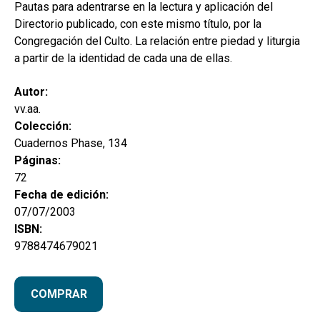
hijo
Pautas para adentrarse en la lectura y aplicación del
MI CUENTA
Directorio publicado, con este mismo título, por la
BUSCAR
Congregación del Culto. La relación entre piedad y liturgia
a partir de la identidad de cada una de ellas.
CAT
Autor:
ESP
vv.aa.
Colección:
Cuadernos Phase, 134
Páginas:
72
Fecha de edición:
07/07/2003
ISBN:
9788474679021
COMPRAR