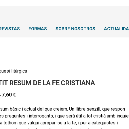
REVISTAS
FORMAS
SOBRE NOSOTROS
ACTUALID
uesi litúrgica
TIT RESUM DE LA FE CRISTIANA
7,60
€
€
sum bàsic i actual del que creiem. Un llibre senzill, que respon
s preguntes i interrogants, i que serà útil a tot cristià amb inquie
 a tothom que vulgui apropar-se a la fe, i per a catequistes i