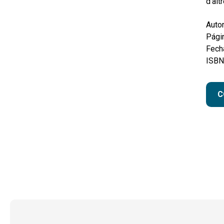
d’alt
Autor
Pági
Fecha
ISBN
C