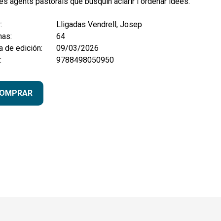
res agents pastorals que busquin aclarir i ordenar idees.
:
Lligadas Vendrell, Josep
nas:
64
 de edición:
09/03/2026
:
9788498050950
OMPRAR