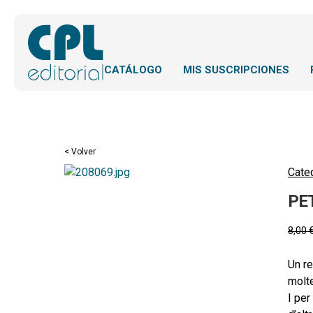
CATÁLOGO
MIS SUSCRIPCIONES
< Volver
Cateq
PE
8,00
Un re
molte
I per