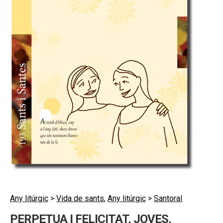
hijo
MI CUENTA
BUSCAR
CAT
ESP
Any litúrgic
>
Vida de sants
,
Any litúrgic
>
Santoral
PERPETUA I FELICITAT, JOVES,