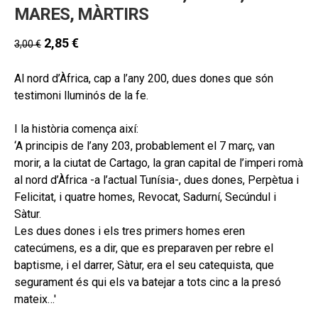
MARES, MÀRTIRS
2,85
€
3,00
€
Al nord d’Àfrica, cap a l’any 200, dues dones que són
testimoni lluminós de la fe.
I la història comença així:
‘A principis de l’any 203, probablement el 7 març, van
morir, a la ciutat de Cartago, la gran capital de l’imperi romà
al nord d’Àfrica -a l’actual Tunísia-, dues dones, Perpètua i
Felicitat, i quatre homes, Revocat, Sadurní, Secúndul i
Sàtur.
Les dues dones i els tres primers homes eren
catecúmens, es a dir, que es preparaven per rebre el
baptisme, i el darrer, Sàtur, era el seu catequista, que
segurament és qui els va batejar a tots cinc a la presó
mateix…'