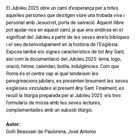
hijo
MI CUENTA
El Jubileu 2025 obre un camí d’esperança per a totes
aquelles persones que desitgen viure una trobada viva i
BUSCAR
personal amb Jesucrist, porta de salvació. Aquest llibre
CAT
pot ajudar-nos en aquest camí, ja que ens endinsa en el
significat del Jubileu a partir de les seves arrels bíbliques
ESP
i el seu desenvolupament en la història de l’Església.
Exposa també els signes característics de tot Any Sant,
així com la documentació del Jubileu 2025: lema, logo,
oració, himne, calendari, butlla, indulgències. Com que
Roma és el centre cap al qual tendeixen les
peregrinacions jubilars, es presenten breument les seves
esglésies vinculades al present Any Sant. Finalment, es
recull la litúrgia preparada per al Jubileu 2025: els tres
formularis de missa amb les seves lectures,
complementades amb un subsidi litúrgic.
Autor:
Goñi Beasoain de Paulorena, José Antonio