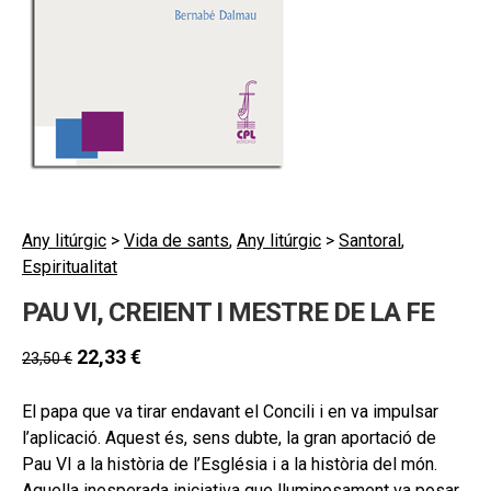
hijo
MI CUENTA
BUSCAR
CAT
ESP
Any litúrgic
>
Vida de sants
,
Any litúrgic
>
Santoral
,
Espiritualitat
PAU VI, CREIENT I MESTRE DE LA FE
22,33
€
23,50
€
El papa que va tirar endavant el Concili i en va impulsar
l’aplicació. Aquest és, sens dubte, la gran aportació de
Pau VI a la història de l’Església i a la història del món.
Aquella inesperada iniciativa que lluminosament va posar