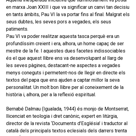
en marxa Joan XXIII i que va significar un canvi tan decisiu
en tants àmbits, Pau VI la va portar fins al final. Malgrat els
seus dubtes, les seves pors a vegades, els seus
patiments.
Pau VI va poder realitzar aquesta tasca perquè era un
profundíssim creient i era, alhora, un home capaç de ser
mestre de la fe. I aquestes dues facetes indissociables
és el que aquest llibre ens va desenvolupant al llarg de
les seves pàgines, destacant-ne aspectes a vegades
menys coneguts i permetent-nos de llegir en directe els
textos del papa que ens ajuden a captar millor la seva
personalitat. Un molt bon llibre per al coneixement de la
història i, alhora, per a la reflexió espiritual.
Bernabé Dalmau (Igualada, 1944) és monjo de Montserrat,
llicenciat en teologia i dret canònic, expert en litúrgia,
director de la revista ‘Documents d’Església' i traductor al
català dels principals textos eclesials dels darrers trenta