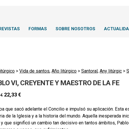
REVISTAS
FORMAS
SOBRE NOSOTROS
ACTUALID
itúrgico
>
Vida de santos
,
Año litúrgico
>
Santoral
,
Any litúrgic
>
S
BLO VI, CREYENTE Y MAESTRO DE LA FE
22,33
€
0
€
pa que sacó adelante el Concilio e impulsó su aplicación. Esta es
ria de la Iglesia y a la historia del mundo. Aquella inesperada 
 y que significó un cambio tan decisivo en tantos ámbitos, Pablo V