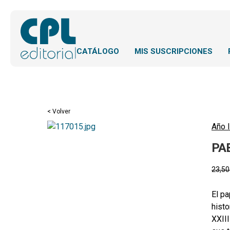
CATÁLOGO
MIS SUSCRIPCIONES
< Volver
Año l
PA
23,5
El pa
histo
XXIII