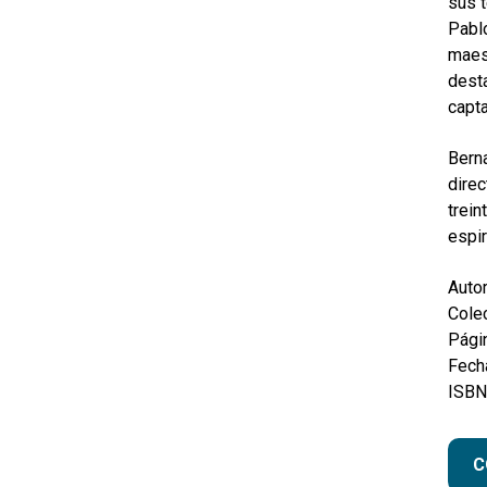
sus 
Pablo
maest
dest
capta
Berna
direc
trein
espir
Autor
Colec
Pági
Fecha
ISBN
C