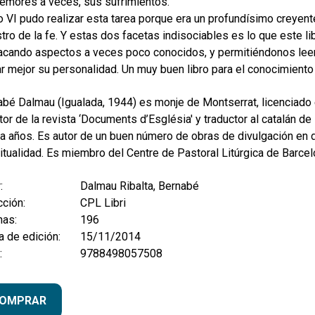
temores a veces, sus sufrimientos.
 VI pudo realizar esta tarea porque era un profundísimo creyent
ro de la fe. Y estas dos facetas indisociables es lo que este li
acando aspectos a veces poco conocidos, y permitiéndonos leer 
r mejor su personalidad. Un muy buen libro para el conocimiento de 
bé Dalmau (Igualada, 1944) es monje de Montserrat, licenciado e
tor de la revista ‘Documents d’Església' y traductor al catalán de
ta años. Es autor de un buen número de obras de divulgación en di
itualidad. Es miembro del Centre de Pastoral Litúrgica de Barcel
:
Dalmau Ribalta, Bernabé
ción:
CPL Libri
nas:
196
 de edición:
15/11/2014
:
9788498057508
OMPRAR